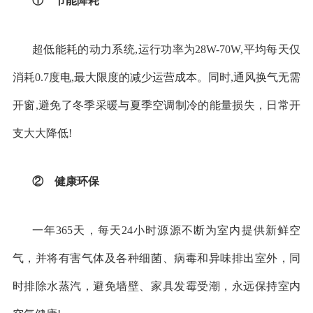
① 节能降耗
超低能耗的动力系统
,
运行功率为
28W-70W,
平均每天仅
消耗
0.7
度电
,
最大限度的减少运营成本。同时
,
通风换气无需
开窗
,
避免了冬季采暖与夏季空调制冷的能量损失，日常开
支大大降低
!
② 健康环保
一年
365
天，每天
24
小时源源不断为室内提供新鲜空
气，并将有害气体及各种细菌、病毒和异味排出室外，同
时排除水蒸汽，避免墙壁、家具发霉受潮，永远保持室内