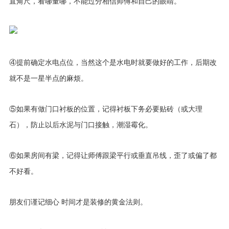
直角尺，看哪量哪，不能过分相信师傅和自己的眼睛。
④提前确定水电点位，当然这个是水电时就要做好的工作，后期改
就不是一星半点的麻烦。
⑤如果有做门口衬板的位置，记得衬板下务必要贴砖（或大理
石），防止以后水泥与门口接触，潮湿霉化。
⑥如果房间有梁，记得让师傅跟梁平行或垂直吊线，歪了或偏了都
不好看。
朋友们谨记细心 时间才是装修的黄金法则。